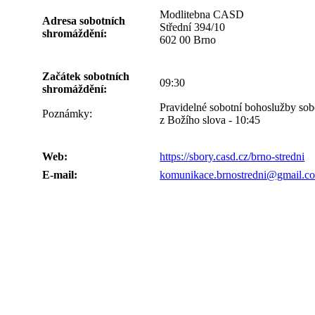
Modlitebna CASD
Adresa sobotních
Střední 394/10
shromáždění:
602 00 Brno
Začátek sobotních
09:30
shromáždění:
Pravidelné sobotní bohoslužby sobo
Poznámky:
z Božího slova - 10:45
Web:
https://sbory.casd.cz/brno-stredni
E-mail:
komunikace.brnostredni@gmail.c