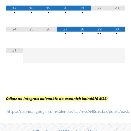
17
18
19
20
21
22
23
•
•
•
•
•
24
25
26
27
28
29
30
•
•
•
•
•
31
Odkaz na integraci kalendáře do osobních kalndářů MSS:
https://calendar.google.com/calendar/ical/mss%40casd.cz/public/basic.