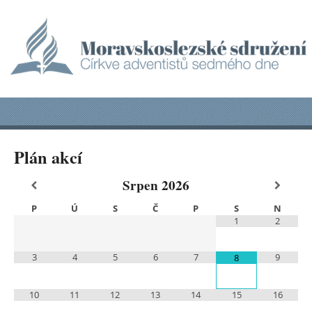
Plán akcí
Srpen
2026
P
Ú
S
Č
P
S
N
1
2
3
4
5
6
7
9
8
10
11
12
13
14
15
16