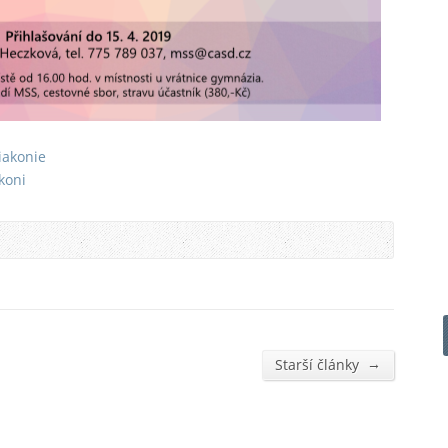
iakonie
koni
→
Starší články