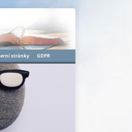
terní stránky
GDPR