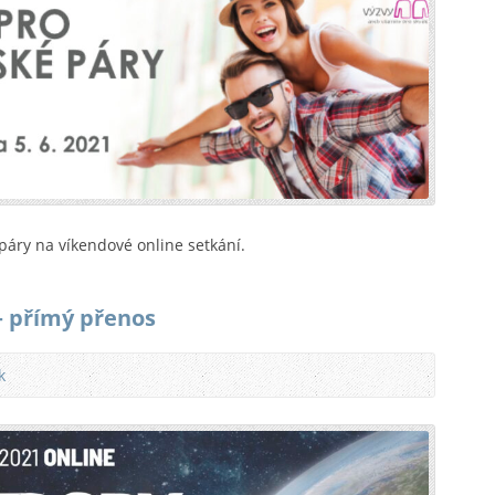
áry na víkendové online setkání.
– přímý přenos
k