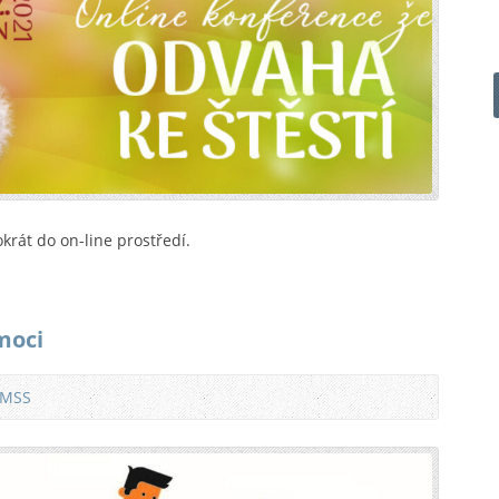
krát do on-line prostředí.
moci
 MSS