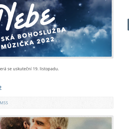
erá se uskuteční 19. listopadu.
2
 MSS