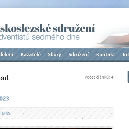
dělení
Kazatelé
Sbory
Sdružení
Kontakt
In
pad
Počet článků:
4
023
at MSS