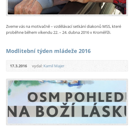
Zveme vás na motivačně – vzdělávací setkání diakonů MSS, které
proběhne během víkendu 22. – 24. dubna 2016 v Kroměříži.
Modlitební týden mládeže 2016
17.3.2016
vydal:
Kamil Majer