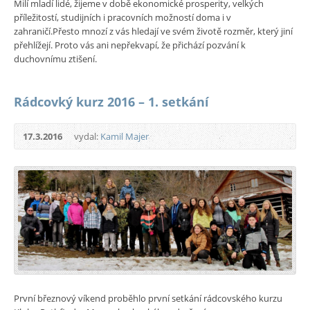
Milí mladí lidé, žijeme v době ekonomické prosperity, velkých
příležitostí, studijních i pracovních možností doma i v
zahraničí.Přesto mnozí z vás hledají ve svém životě rozměr, který jiní
přehlížejí. Proto vás ani nepřekvapí, že přichází pozvání k
duchovnímu ztišení.
Rádcovký kurz 2016 – 1. setkání
17.3.2016
vydal:
Kamil Majer
První březnový víkend proběhlo první setkání rádcovského kurzu