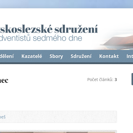
dělení
Kazatelé
Sbory
Sdružení
Kontakt
In
nec
Počet článků:
3
beš