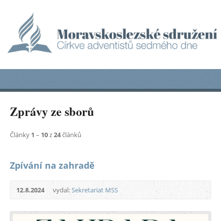
Zprávy ze sborů
Články
1
–
10
z
24
článků
Zpívání na zahradě
12.8.2024
vydal:
Sekretariat MSS