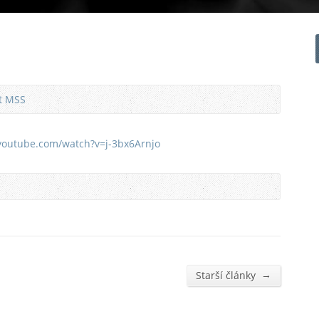
at MSS
youtube.com/watch?v=j-3bx6Arnjo
→
Starší články