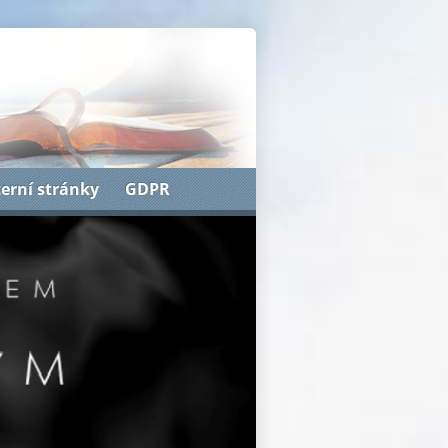
terní stránky
GDPR