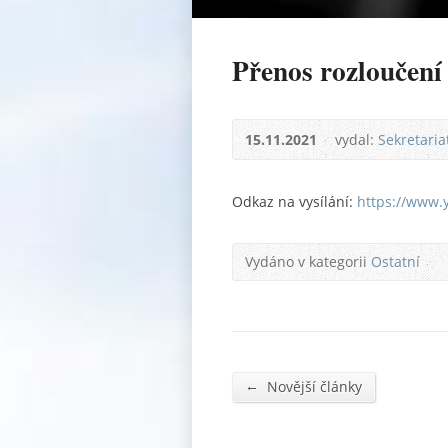
Přenos rozloučení
15.11.2021
vydal:
Sekretari
Odkaz na vysílání:
https://www.
Vydáno v kategorii
Ostatní
←
Novější články