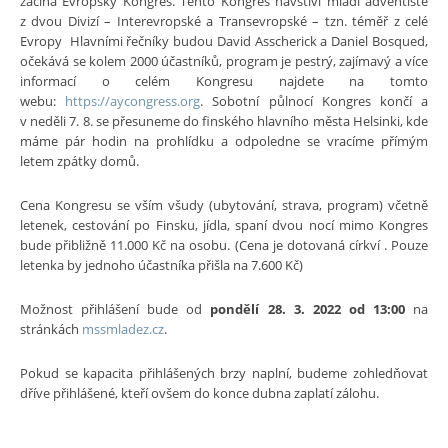
začíná Evropský Kongres. Tento Kongres navštíví mladí adventisté
z dvou Divizí – Interevropské a Transevropské – tzn. téměř z celé
Evropy Hlavními řečníky budou David Asscherick a Daniel Bosqued,
očekává se kolem 2000 účastníků, program je pestrý, zajímavý a více
informací o celém Kongresu najdete na tomto
webu:
https://aycongress.org
. Sobotní půlnocí Kongres končí a
v neděli 7. 8. se přesuneme do finského hlavního města Helsinki, kde
máme pár hodin na prohlídku a odpoledne se vracíme přímým
letem zpátky domů.
Cena Kongresu se vším všudy (ubytování, strava, program) včetně
letenek, cestování po Finsku, jídla, spaní dvou nocí mimo Kongres
bude přibližně 11.000 Kč na osobu. (Cena je dotovaná církví . Pouze
letenka by jednoho účastníka přišla na 7.600 Kč)
Možnost přihlášení bude od
pondělí 28. 3. 2022 od 13:00
na
stránkách
mssmladez.cz
.
Pokud se kapacita přihlášených brzy naplní, budeme zohledňovat
dříve přihlášené, kteří ovšem do konce dubna zaplatí zálohu.