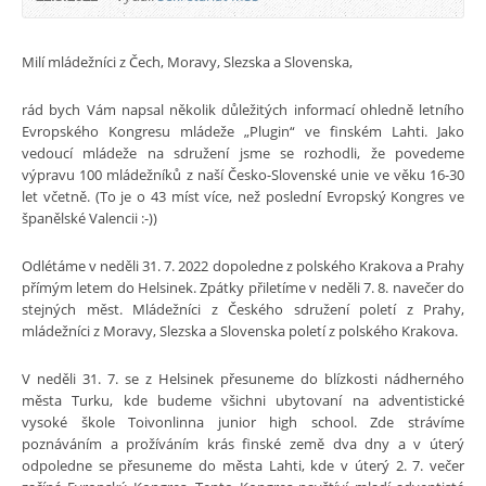
Milí mládežníci z Čech, Moravy, Slezska a Slovenska,
rád bych Vám napsal několik důležitých informací ohledně letního
Evropského Kongresu mládeže „Plugin“ ve finském Lahti. Jako
vedoucí mládeže na sdružení jsme se rozhodli, že povedeme
výpravu 100 mládežníků z naší Česko-Slovenské unie ve věku 16-30
let včetně. (To je o 43 míst více, než poslední Evropský Kongres ve
španělské Valencii :-))
Odlétáme v neděli 31. 7. 2022 dopoledne z polského Krakova a Prahy
přímým letem do Helsinek. Zpátky přiletíme v neděli 7. 8. navečer do
stejných měst. Mládežníci z Českého sdružení poletí z Prahy,
mládežníci z Moravy, Slezska a Slovenska poletí z polského Krakova.
V neděli 31. 7. se z Helsinek přesuneme do blízkosti nádherného
města Turku, kde budeme všichni ubytovaní na adventistické
vysoké škole Toivonlinna junior high school. Zde strávíme
poznáváním a prožíváním krás finské země dva dny a v úterý
odpoledne se přesuneme do města Lahti, kde v úterý 2. 7. večer