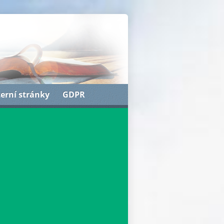
terní stránky
GDPR