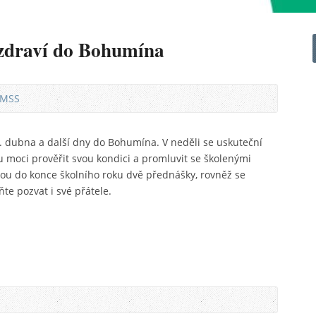
zdraví do Bohumína
 MSS
. dubna a další dny do Bohumína. V neděli se uskuteční
u moci prověřit svou kondici a promluvit se školenými
žou do konce školního roku dvě přednášky, rovněž se
e pozvat i své přátele.