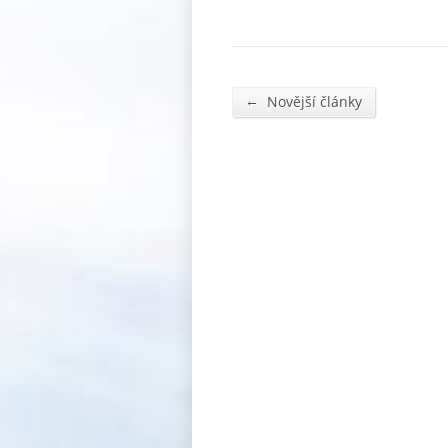
←
Novější články