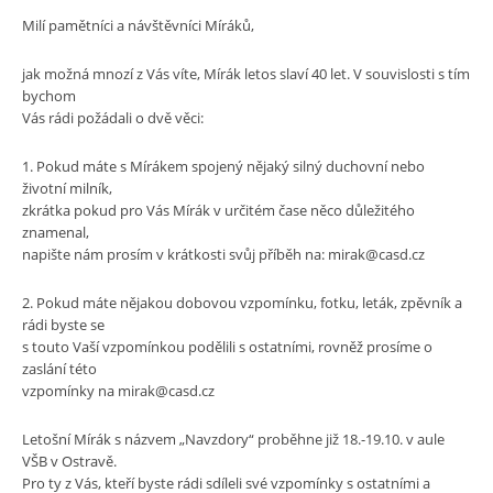
Milí pamětníci a návštěvníci Míráků,
jak možná mnozí z Vás víte, Mírák letos slaví 40 let. V souvislosti s tím
bychom
Vás rádi požádali o dvě věci:
1. Pokud máte s Mírákem spojený nějaký silný duchovní nebo
životní milník,
zkrátka pokud pro Vás Mírák v určitém čase něco důležitého
znamenal,
napište nám prosím v krátkosti svůj příběh na: mirak@casd.cz
2. Pokud máte nějakou dobovou vzpomínku, fotku, leták, zpěvník a
rádi byste se
s touto Vaší vzpomínkou podělili s ostatními, rovněž prosíme o
zaslání této
vzpomínky na mirak@casd.cz
Letošní Mírák s názvem „Navzdory“ proběhne již 18.-19.10. v aule
VŠB v Ostravě.
Pro ty z Vás, kteří byste rádi sdíleli své vzpomínky s ostatními a