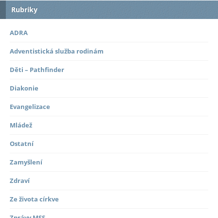
Rubriky
ADRA
Adventistická služba rodinám
Děti – Pathfinder
Diakonie
Evangelizace
Mládež
Ostatní
Zamyšlení
Zdraví
Ze života církve
Zprávy MSS