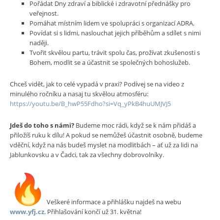
Pořádat Dny zdraví a biblické i zdravotní přednášky pro
veřejnost.
Pomáhat místním lidem ve spolupráci s organizací ADRA.
Povídat si s lidmi, naslouchat jejich příběhům a sdílet s nimi
naději.
Tvořit skvělou partu, trávit spolu čas, prožívat zkušenosti s
Bohem, modlit se a účastnit se společných bohoslužeb.
Chceš vidět, jak to celé vypadá v praxi? Podívej se na video z
minulého ročníku a nasaj tu skvělou atmosféru:
https://youtu.be/B_hwP55Fdho?si=Vq_yPkB4huUMJVJ5
Jdeš do toho s námi?
Budeme moc rádi, když se k nám přidáš a
přiložíš ruku k dílu! A pokud se nemůžeš účastnit osobně, budeme
vděční, když na nás budeš myslet na modlitbách – ať už za lidi na
Jablunkovsku a v Čadci, tak za všechny dobrovolníky.
Veškeré informace a přihlášku najdeš na webu
www.yfj.cz
. Přihlašování končí už 31. května!