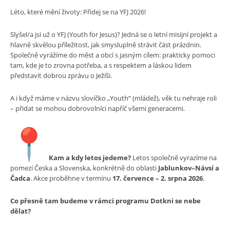
Léto, které mění životy: Přidej se na YFJ 2026!
Slyšel/a jsi už o YFJ (Youth for Jesus)? Jedná se o letní misijní projekt a
hlavně skvělou příležitost, jak smysluplně strávit část prázdnin.
Společně vyrážíme do měst a obcí s jasným cílem: prakticky pomoci
tam, kde je to zrovna potřeba, a s respektem a láskou lidem
představit dobrou zprávu o Ježíši.
A i když máme v názvu slovíčko „Youth“ (mládež), věk tu nehraje roli
– přidat se mohou dobrovolníci napříč všemi generacemi.
Kam a kdy letos jedeme?
Letos společně vyrazíme na
pomezí Česka a Slovenska, konkrétně do oblasti
Jablunkov–Návsí a
Čadca
. Akce proběhne v termínu
17. července – 2. srpna 2026
.
Co přesně tam budeme v rámci programu Dotkni se nebe
dělat?