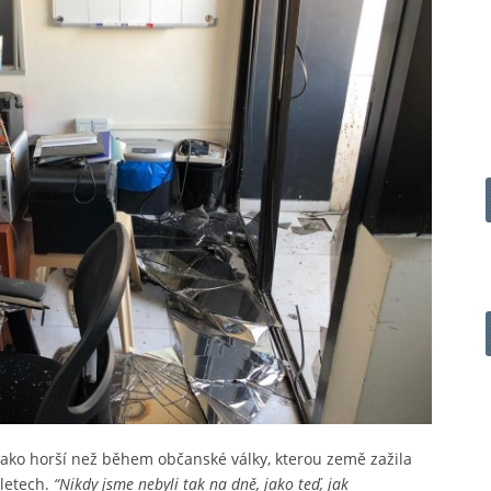
 jako horší než během občanské války, kterou země zažila
letech.
“Nikdy jsme nebyli tak na dně, jako teď, jak