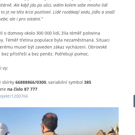
tárně. Ale když jdu po ulici, vidím kolem sebe mnoho lidí
 je na této krizi pozitivní. Lidé rozdávají vodu, jídlo a snaží
ebe, ale i pro ostatní.”
il o domovy okolo 300 000 lidí, žila téměř polovina
by. Téměř třetina populace byla nezaměstnaná. Situaci
 kterému musel být zaveden zákaz vycházení. Obrovské
e, bez přístřeší a bez peněz. Potřebují pomoc.
 vy:
é sbírky
66888866/0300
, variabilní symbol
385
lete
na číslo 87 777
ojekt/1200766