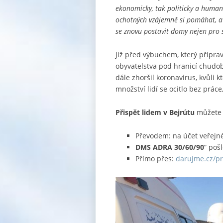
ekonomicky, tak politicky a humani
ochotných vzájemně si pomáhat, a to
se znovu postavit domy nejen pro s
Již před výbuchem, který připrav
obyvatelstva pod hranicí chudo
dále zhoršil koronavirus, kvůli
množství lidí se ocitlo bez prác
Přispět lidem v Bejrútu
můžete i
Převodem: na účet veřejn
DMS ADRA 30/60/90
” poš
Přímo přes:
darujme.cz/pr