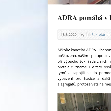
ADRA pomáhá v 
18.8.2020
vydal:
Sekretariat
Ačkoliv kancelář ADRA Libanon 
poškozena, našim spolupracovní
při výbuchu šok, řada z nich m
přátele či známé. I v této oso
týmů a zapojili se do pomoc
vybavení pro hasiče a další
a agregátů, protože většina měst