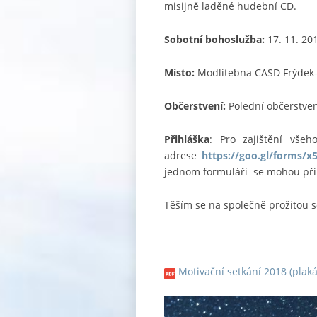
misijně laděné hudební CD.
Sobotní bohoslužba:
17. 11. 20
Místo:
Modlitebna CASD Frýdek-
Občerstvení:
Polední občerstven
Přihláška
: Pro zajištění vše
adrese
https://goo.gl/forms/
x
jednom formuláři se mohou přihlá
Těším se na společně prožitou s
Motivační setkání 2018 (plaká