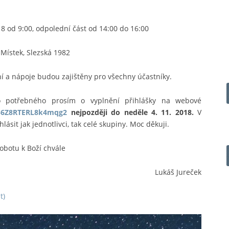
18 od 9:00, odpolední část od 14:00 do 16:00
Místek, Slezská 1982
í a nápoje budou zajištěny pro všechny účastníky.
ho potřebného prosím o vyplnění přihlášky na webové
56Z8RTERL8k4mqg2
nejpozději do neděle 4. 11. 2018.
V
sit jak jednotlivci, tak celé skupiny. Moc děkuji.
obotu k Boží chvále
Lukáš Jureček
t)