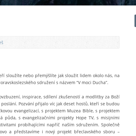
eš
ří sloužíte nebo přemýšlíte jak sloužit lidem okolo nás, na
Moravskoslezského sdružení s názvem “V moci Ducha”.
zbuzení, inspirace, sdílení zkušeností a modlitby za Boží
oslání. Pozvání přijalo víc jak deset hostů, kteří se budou
ečkovou evangelizací, s projektem Muzea Bible, s projektem
á půda, s evangelizačními projekty Hope TV, s misijními
tivitami probíhajícími napříč naším sdružením. Společně
ovo a představíme i nový projekt břeclavského sboru –