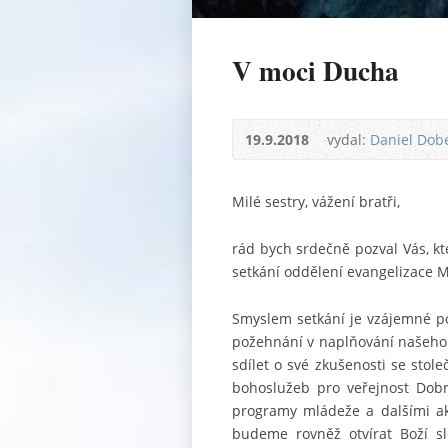
V moci Ducha
19.9.2018
vydal:
Daniel Dob
Milé sestry, vážení bratři,
rád bych srdečně pozval Vás, kte
setkání oddělení evangelizace 
Smyslem setkání je vzájemné pov
požehnání v naplňování našeho p
sdílet o své zkušenosti se stol
bohoslužeb pro veřejnost Dobr
programy mládeže a dalšími ak
budeme rovněž otvírat Boží sl