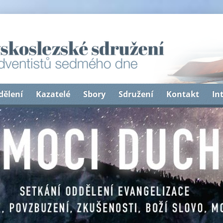
dělení
Kazatelé
Sbory
Sdružení
Kontakt
In