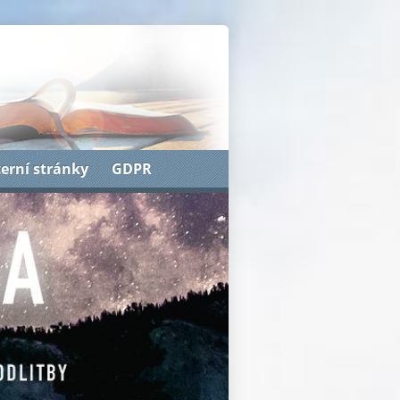
terní stránky
GDPR